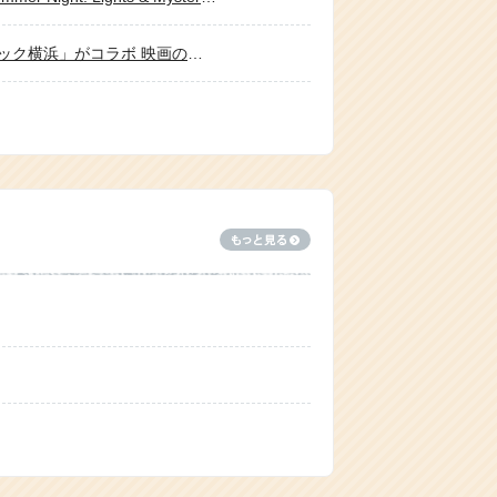
【7月28日追記】劇場版『名探偵コナン ハイウェイの堕天使』と水陸両用バス「スカイダック横浜」がコラボ 映画の舞台・横浜で特別運行 ～録り下ろしアナウンスやオリジナルグッズを展開～
【イベント終了】お台場にある観光案内所『お台場SKYツーリストインフォメーションHOP&steps』にて『虹ヶ咲学園TOKIMEKIアイスティー』販売が決定！