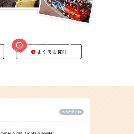
立教大学 × 日の丸自動車興業・スカイホップバスによる産学共創プロジェクト「Tokyo Summer Night: Lights & Mysteries〜絶景（表）と都市伝説（裏）〜」