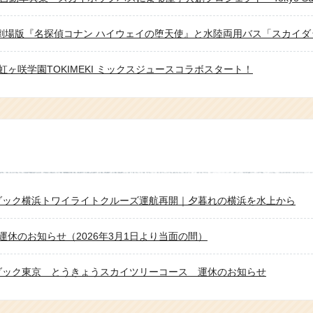
ヶ咲学園TOKIMEKI ミックスジュースコラボスタート！
咲学園TOKIMEKI HAPPYドリンク
0周年を迎えました！
イダック横浜トワイライトクルーズ運航再開｜夕暮れの横浜を水上から
成田空港スペシャルバスツアー開催！！
運休のお知らせ（2026年3月1日より当面の間）
ロＱ（ハーフルーフVer.）販売開始のお知らせ（2019/12/24更新）
イダック東京 とうきょうスカイツリーコース 運休のお知らせ
了】浅草・秋葉原・日本橋コース運行開始