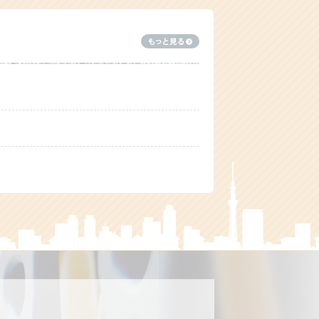
12日より順次運行！
プinお台場
浜”が紹介されました！