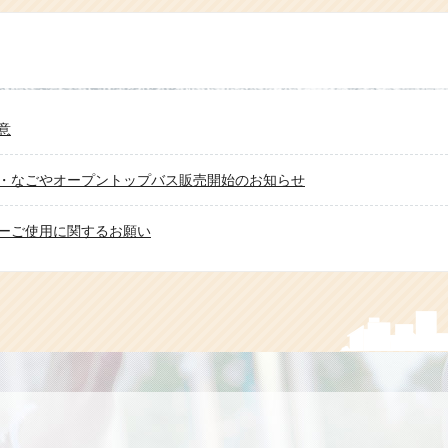
了】水陸両用バススカイダック「ピカチュウ大量発生中」ラッピング 7月
了】クラシックスカイバス期間限定運行のお知らせ
了】映画「名探偵ピカチュウ」ラッピングスカイダック運行のお知らせ
意
了】「キズナアイ」×水陸両用バス「スカイダック台場」 期間限定タイアッ
・なごやオープントップバス販売開始のお知らせ
ーご使用に関するお願い
浜】AI同時通訳システム導入のお知らせ（6/8より開始）
ク期間中の運行について
ス富山 富山コース・桜コース 4月2日運行開始！
旅行のツアーやホテル予約はNEWT（ニュート）」にて“スカイダック横