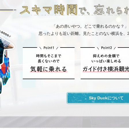
winkle Night Tour 運行開始！
【富山県高岡市】スカイバス高岡 ９月12日運行開始！
「あの赤いやつ。どこで乗れるのかな？」
思ったよりも近い距離。見たことのない横浜を、
更新完了につきまして
ョップ販売再開のお知らせ
の事前予約の受付休止のお知らせ
供料金の対象年齢範囲変更について
Sky Duckについて
【奥飛騨】岐阜県・奥飛騨温泉郷の大自然を感じる「おくひだマウンテ
イダックチケットの使い方について
日より料金改定のお知らせ