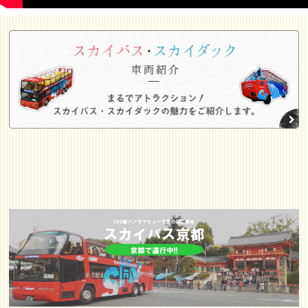
スカイバス
【スカイバス東京】次世代バイオ燃料『サステ
2024/10/09
オ』導入
その他
2023/04/24
スカイバス東京ギフトバウチャー販売開始！
その他
2023/03/3
4/6（木）日経スペシャル「カンブリア宮殿」に当
1
社が放映されます。
スカイダック
2022/07/27
スカイダックが提供する安全事項
スカイダ
ック
2021/02/
スカイダックが合同防災訓練(海上保安庁・警視庁・
02
東京消防庁)に参加しました！
スカイバ