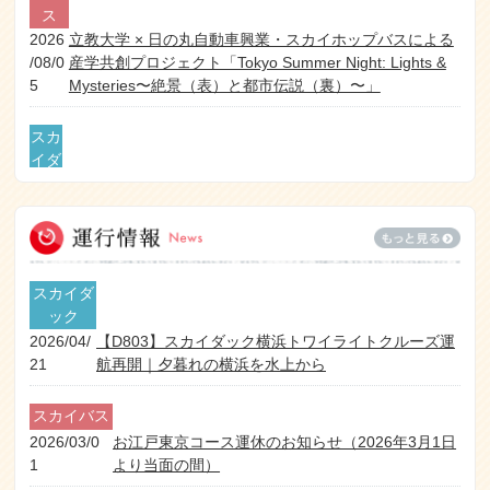
ス
2026
立教大学 × 日の丸自動車興業・スカイホップバスによる
/08/0
産学共創プロジェクト「Tokyo Summer Night: Lights &
5
Mysteries〜絶景（表）と都市伝説（裏）〜」
スカ
イダ
ック
【7月28日追記】劇場版『名探偵コナン ハイウェイの堕天
202
使』と水陸両用バス「スカイダック横浜」がコラボ 映画
6/07
の舞台・横浜で特別運行 ～録り下ろしアナウンスやオリ
/28
ジナルグッズを展開～
スカイダ
観光案内
ック
所
2026/04/
【D803】スカイダック横浜トワイライトクルーズ運
2026/02/1
【イベント終了】虹ヶ咲学園TOKIMEKI ミックスジ
21
航再開｜夕暮れの横浜を水上から
1
ュースコラボスタート！
スカイバス
観光案内所
【イベント終了】虹ヶ咲学園TOKIMEKI HAPPY
2026/03/0
お江戸東京コース運休のお知らせ（2026年3月1日
2025/04/15
ドリンク
1
より当面の間）