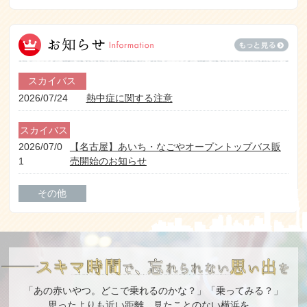
スカイバス
スカイダ
2024/09/10
スカイバス東京20周年を迎えました！
ック
2025/06/0
【D201】スカイダック東京 とうきょうスカイツリ
観光
3
ーコース 運休のお知らせ
案内
スカイバス
所
2026/07/24
熱中症に関する注意
2024
【イベント終了】お台場にある観光案内所『お台場SKY
/03/2
ツーリストインフォメーションHOP&steps』にて『虹ヶ
スカイバス
9
咲学園TOKIMEKIアイスティー』販売が決定！
2026/07/0
【名古屋】あいち・なごやオープントップバス販
1
売開始のお知らせ
スカイバス
スカイバスで巡る成田空港スペシャルバスツアー
2023/03/03
開催！！
その他
2026/06/05
モバイルバッテリーご使用に関するお願い
その他
2019/11/
新型スカイバスチョロＱ（ハーフルーフVer.）販売開
スカイダ
13
始のお知らせ（2019/12/24更新）
ック
2026/06/0
【スカイダック横浜】AI同時通訳システム導入のお
スカイバス
【2019年度終了】浅草・秋葉原・日本橋コース
3
知らせ（6/8より開始）
「あの赤いやつ。どこで乗れるのかな？」「乗ってみる？」
2019/09/11
運行開始
思ったよりも近い距離。見たことのない横浜を、