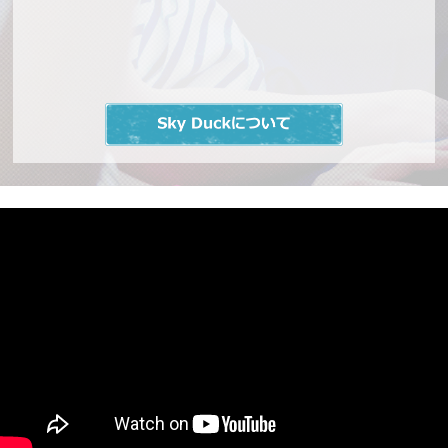
その他
2025/08/03
弊社の旅行業登録更新完了につきまして
2025/06/13
公式オンラインショップ販売再開のお知らせ
電話及びメールでの事前予約の受付休止のお知
2025/06/03
らせ
スカイバス
【スカイバス】子供料金の対象年齢範囲変更に
2025/06/03
ついて
スカイ
バス
【イベント終了】【奥飛騨】岐阜県・奥飛騨温泉郷の
2025/0
大自然を感じる「おくひだマウンテンバス」運行のお
5/23
知らせ
スカイバス・スカイダックチケットの使い方に
2025/03/25
ついて
2025/02/28
2025年４月１日より料金改定のお知らせ