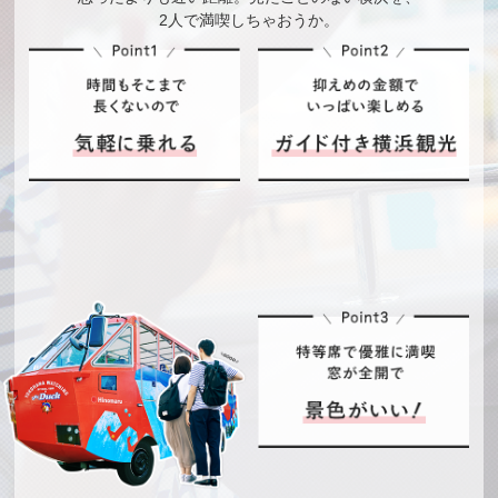
2026/04/27
ゴールデンウイーク期間中の運行について
2人で満喫しちゃおうか。
スカイ
ダック
【2019年度終了】水陸両用バススカイダック「ピカチ
スカイバス
2019/0
ュウ大量発生中」ラッピング 7月12日より順次運
2026/03/1
【富山】スカイバス富山 富山コース・桜コー
7/11
行！
1
ス 4月2日運行開始！
スカイバス
スカイ
2019/05/2
【2019年度終了】クラシックスカイバス期間限定
ダック
「海外旅行・国内旅行のツアーやホテル予約は
4
運行のお知らせ
2026/0
NEWT（ニュート）」にて“スカイダック横浜”が紹介さ
2/25
れました！
スカイダ
ック
スカイバス
【期間限定】Tokyo Twinkle Night Tour 運行開
2019/04/
【2019年度終了】映画「名探偵ピカチュウ」ラッピ
2025/08/29
始！
23
ングスカイダック運行のお知らせ
スカイバ
スカイ
ス
ダック
2025/08/2
【イベント終了】【富山県高岡市】スカイバス高
2018/12
【2018年度終了】「キズナアイ」×水陸両用バス「ス
7
岡 ９月12日運行開始！
/30
カイダック台場」 期間限定タイアップinお台場