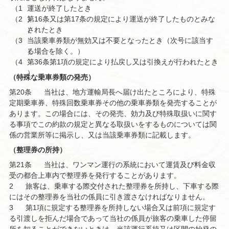
（1
運送が終了したとき
（2
）
第16条又は第17条の規定により運送が終了したものとみな
）
されたとき
（3
当該乗車券類が無効又は不要となったとき（次号に該当す
）
る場合を除く。）
（4
第36条第1項の規定により払戻し又は引換えが行われたとき
）
（特殊な乗車券類の発売）
第20条
当社は、地方運輸局長へ届け出たところにより、特殊
定期乗車券、特殊回数乗車券その他の乗車券類を発売することが
あります。この場合には、その発売、効力及び特殊取扱いに関す
る事項でこの約款の規定と異なる取扱いをするものについては関
係の営業所等に掲示し、又は当該乗車券類に記載します。
（整理券の所持）
第21条
当社は、ワンマン運行の系統において運賃及び料金収
受の都合上車内で整理券を発行することがあります。
2
旅客は、乗車する際交付された整理券を所持し、下車する際
にはその整理券を当社の係員に引き渡さなければなりません。
3
第1項に規定する整理券を所持しない場合又は前項に規定す
る引渡しを拒んだ場合であって当社の係員が旅客の乗車した停留