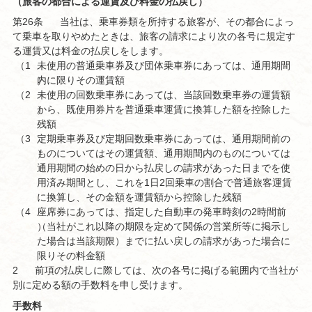
（旅客の都合による運賃及び料金の払戻し）
第26条
当社は、乗車券類を所持する旅客が、その都合によっ
て乗車を取りやめたときは、旅客の請求により次の各号に規定す
る運賃又は料金の払戻しをします。
（1
未使用の普通乗車券及び団体乗車券にあっては、通用期間
）
内に限りその運賃額
（2
未使用の回数乗車券にあっては、当該回数乗車券の運賃額
）
から、既使用券片を普通乗車運賃に換算した額を控除した
残額
（3
定期乗車券及び定期回数乗車券にあっては、通用期間前の
）
ものについてはその運賃額、通用期間内のものについては
通用期間の始めの日から払戻しの請求があった日までを使
用済み期間とし、これを1日2回乗車の割合で普通旅客運賃
に換算し、その金額を運賃額から控除した残額
（4
座席券にあっては、指定した自動車の発車時刻の2時間前
）
（当社がこれ以降の期限を定めて関係の営業所等に掲示し
た場合は当該期限）までに払い戻しの請求があった場合に
限りその料金額
2
前項の払戻しに際しては、次の各号に掲げる範囲内で当社が
別に定める額の手数料を申し受けます。
手数料