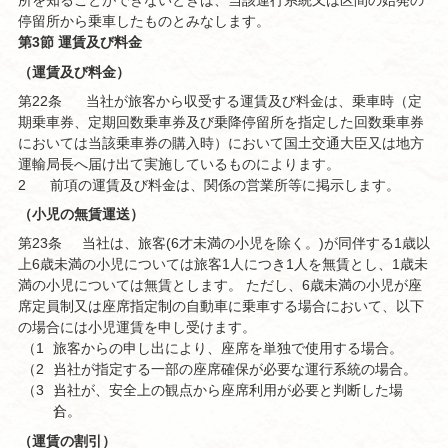
所を知ることができないときは、当該運行系統又は区間の始発の
停留所から乗車したものとみなします。
第3節 運賃及び料金
（運賃及び料金）
第22条
当社が旅客から収受する運賃及び料金は、乗車時（定
期乗車券、定期回数乗車券及び乗降停留所を指定した回数乗車券
においては当該乗車券の購入時）において国土交通大臣又は地方
運輸局長へ届け出て実施しているものによります。
2
前項の運賃及び料金は、関係の営業所等に掲示します。
（小児の無賃運送）
第23条
当社は、旅客(6才未満の小児を除く。)が同伴する1歳以
上6歳未満の小児については旅客1人につき1人を無賃とし、1歳未
満の小児については無賃とします。 ただし、6歳未満の小児が座
席定員制又は座席指定制の自動車に乗車する場合において、以下
の場合には小児運賃を申し受けます。
（1
旅客からの申し出により、座席を単独で使用する場合。
（2
）
当社が指定する一部の座席確保が必要な運行系統の場合。
（3
）
当社が、安全上の観点から座席利用が必要と判断した場
）
合。
（運賃の割引）