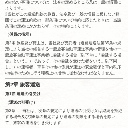
めのない事項については、法令の定めるところ又は一般の慣習に
よります。
2当社がこの運送約款の趣旨、法令及び一般の慣習に反しない範
囲でこの運送約款の一部条項について特約に応じたときは、当該
条項の定めにかかわらず、その特約によります。
（係員の指示）
第2条 旅客及び荷主は、当社及び受託者（道路運送法第35条の規
定により当社の経営する一般旅客自動車運送事業の管理を他の一
般旅客自動車運送事業者に委託する場合（以下単に「委託する場
合」という。）であって、その委託を受けた者をいう。以下同
じ。）の運転者、車掌その他の係員が運送の安全確保と車内秩序
の維持のために行う職務上の指示に従わなければなりません。
第2章 旅客運送
第1節 運送の引受け
（運送の引受け）
第3条
当社は、次条の規定により運送の引受け又は継続を拒絶
する場合及び第5条の規定により運送の制限をする場合を除い
て、旅客の運送を引き受けます。