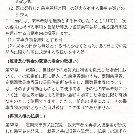
A×C／B
（2
既に発行した乗車券類と同一の効力を有する乗車券類との
）
引換え
2
当社は、乗車券類を無効とする日の少なくとも1月前に、次
の各号に掲げる事項を営業所等及び当該乗車券類に係る運行系統
を運行する自動車内に掲示します。
（1）
乗車券類を無効とする日
（2）
掲示の日から無効とする日の少なくとも2月後の日までの期
間内に限り前項に規定する取扱いをする旨
（運賃及び料金の変更の場合の取扱い）
第37条
旅客は、当社がその運賃又は料金を変更した場合にお
いて、その変更前に既に購入した乗車券類のうち、定期乗車券、
定期回数乗車券及び乗降停留所を指定した回数乗車券について
は、そのまま有効なものとして使用でき、その他の乗車券類につ
いては、券面表示額による新旧の差額を加算した場合に限り有効
なものとして使用できます。ただし、前条の規定により、その乗
車券類が無効となった日以後は、この限りでありません。
（再購入後の払戻し）
第38条
定期乗車券又は定期回数乗車券を再購入後旅客が紛失
した乗車券を発見し、新券と共に旧券を呈示し、払戻しの請求を