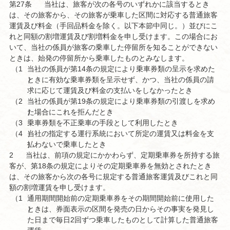
第27条
当社は、旅客が次の各号のいずれかに該当するとき
は、その旅客から、その旅客が乗車した区間に対応する普通旅客
運賃及び料金（手回品料金を除く。以下本節中同じ。）並びにこ
れと同額の割増運賃及び割増料金を申し受けます。この場合にお
いて、当社の係員が旅客の乗車した停留所を知ることができない
ときは、始発の停留所から乗車したものとみなします。
（1
当社の係員が第14条の規定により乗車券類の呈示を求めた
）
ときに有効な乗車券類を呈示せず、かつ、当社の係員の請
求に応じて運賃及び料金の支払いをしなかったとき
（2
当社の係員が第19条の規定により乗車券類の引渡しを求め
）
た場合にこれを拒んだとき
（3
乗車券類を不正乗車の手段として利用したとき
（4
）
当社の指定する運行系統において所定の運賃又は料金を支
）
払わないで乗車したとき
2
当社は、前項の規定にかかわらず、定期乗車券を所持する旅
客が、第18条の規定によりその定期乗車券を無効とされたとき
は、その旅客から次の各号に規定する普通旅客運賃及びこれと同
額の割増運賃を申し受けます。
（1
通用期間開始前の定期乗車券をその期間開始前に使用した
）
ときは、券面表示の区間を発売の日からその事実を発見し
た日まで毎日2回ずつ乗車したものとして計算した普通旅客