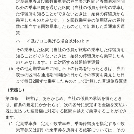
定期乗車券及び回数乗車券の券面表示区間と券面表示区間
以外の乗車区間を通じた区間（当社の係員が旅客の乗車し
た停留所を知ることができないときは、始発の停留所から
乗車したものとみなす。）を回数乗車券の使用済みの券片
数に相当する回数乗車したものとして計算した普通旅客運
賃
ハ
イ及びロに掲げる場合以外のとき
その乗車した区間（当社の係員が旅客の乗車した停留所を
知ることができないときは、始発の停留所から乗車したも
のとみなします。）に対応する普通旅客運賃
（5
その他定期乗車券に関し不正の行為を行ったときは、券面
）
表示の区間を通用期間開始の日からその事実を発見した日
まで毎日2回ずつ乗車したものとして計算した普通旅客運賃
（乗越し）
第28条
旅客は、あらかじめ、当社の係員の承諾を得たとき
は、前条の規定にかかわらず、次の各号に規定する金額を支払い
既に支払った運賃額に対応する区間を越えて乗車することができ
ます。
（1
定期乗車券、定期回数乗車券、乗降停留所を指定する回数
）
乗車券又は割引の乗車券を所持する旅客については、その