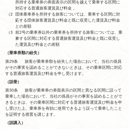
所持する乗車券の券面表示の区間を越えて乗車する区間に
対応する普通旅客運賃及び料金 。
（2
団体乗車券を所持する旅客については、乗車する区間に対
）
応する団体旅客運賃及び料金と既に収受した運賃及び料金
との差額
（3
前2号の乗車券以外の乗車券を所持する旅客については、乗
）
車する区間に対応する普通旅客運賃及び料金と既に収受し
た運賃及び料金との差額
（乗車券類の紛失）
第29条
旅客が乗車券類を紛失した場合において、当社の係員
がその事実を認めることができないときは、その乗車区間に対応
する普通旅客運賃及び料金を申し受けます。
（誤乗）
第30条
旅客が乗車券の券面表示の区間と異なる区間に誤って
乗車した場合において、当社の係員がその事実を認めることがで
きるときは、その乗車区間に対応する普通旅客運賃及び料金を申
し受けた上、乗車券を有効に使用できるよう誤って乗車したこと
を証明する措置を講じます。
（誤講入）