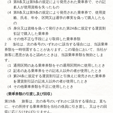
（3
第8条又は第9条の規定により発売された乗車券で、その記
）
名人が使用資格を失ったもの
（4
第8条又は第9条の規定により発売された乗車券で、使用資
）
格、氏名、年令、区間又は通学の事実を偽って購入したも
の
（5
身分又は資格を偽って発行された第24条に規定する運賃割
）
引証で購入した乗車券
（6
その他不正な手段により取得した乗車券類
2
当社は、次の各号のいずれかに該当する場合には、当該乗車
）
券類を一時領置することがあります。この場合において、当社が
旅客に悪意があると認めたときは、当該乗車券類を無効としま
す。
（1
通用区間のある乗車券類をその通用区間外に使用したとき
（2
）
記名のある乗車券をその記名人以外の者が使用したとき
（3
）
第24条に規定する運賃割引証と引換えに発売された乗車券
）
を運賃割引証の記名人以外の者が使用したとき
（4
その他乗車券類を不正に使用したとき
）
（乗車券類の引渡し及び回収）
第19条
旅客は、次の各号のいずれかに該当する場合は、直ち
に、その所持する乗車券類を当社の係員に引き渡し、又はその回
収に応じなければなりません。