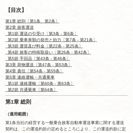
【目次】
第1章 総則〔第1条、第2条〕
第2章 旅客運送
第1節 運送の引受け〔第3条 - 第6条〕
第2節 乗車券類の発売と効力〔第7条 - 第21条〕
第3節 運賃及び料金〔第22条 - 第25条〕
第4節 旅客の特殊取扱い〔第26条 - 第42条〕
第5節 手回品〔第43条 - 第46条〕
第3章 荷物運送〔第47条 - 第53条〕
第4章 責任〔第54条 - 第59条〕
第5章 連絡運輸・共通乗車
第1節 連絡運輸〔第60条 - 第63条〕
第2節 共通乗車〔第64条〕
第1章 総則
（適用範囲）
第1条当社の経営する一般乗合旅客自動車運送事業に関する運送
契約は、この運送約款の定めるところにより、この運送約款に定