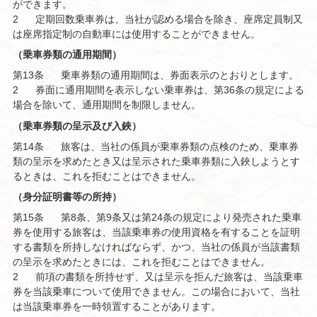
ができます。
2
定期回数乗車券は、当社が認める場合を除き、座席定員制又
は座席指定制の自動車には使用することができません。
（乗車券類の通用期間）
第13条
乗車券類の通用期間は、券面表示のとおりとします。
2
券面に通用期間を表示しない乗車券は、第36条の規定による
場合を除いて、通用期間を制限しません。
（乗車券類の呈示及び入鋏）
第14条
旅客は、当社の係員が乗車券類の点検のため、乗車券
類の呈示を求めたとき又は呈示された乗車券類に入鋏しようとす
るときは、これを拒むことはできません。
（身分証明書等の所持）
第15条
第8条、第9条又は第24条の規定により発売された乗車
券を使用する旅客は、当該乗車券の使用資格を有することを証明
する書類を所持しなければならず、かつ、当社の係員が当該書類
の呈示を求めたときには、これを拒むことはできません。
2
前項の書類を所持せず、又は呈示を拒んだ旅客は、当該乗車
券を当該乗車について使用できません。この場合において、当社
は当該乗車券を一時領置することがあります。