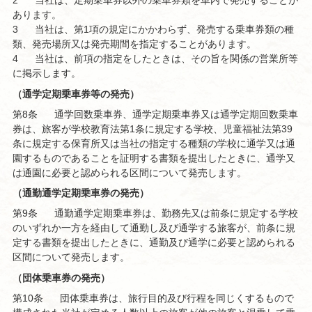
2
当社は、定期乗車券以外の乗車券類を車内で発売することが
あります。
3
当社は、第1項の規定にかかわらず、発売する乗車券類の種
類、発売場所又は発売期間を指定することがあります。
4
当社は、前項の指定をしたときは、その旨を関係の営業所等
に掲示します。
（通学定期乗車券等の発売）
第8条
通学回数乗車券、通学定期乗車券又は通学定期回数乗車
券は、旅客が学校教育法第1条に規定する学校、児童福祉法第39
条に規定する保育所又は当社の指定する種類の学校に通学又は通
園するものであることを証明する書類を提出したときに、通学又
は通園に必要と認められる区間について発売します。
（通勤通学定期乗車券の発売）
第9条
通勤通学定期乗車券は、勤務先又は前条に規定する学校
のいずれか一方を経由して通勤し及び通学する旅客が、前条に規
定する書類を提出したときに、通勤及び通学に必要と認められる
区間について発売します。
（団体乗車券の発売）
第10条
団体乗車券は、旅行目的及び行程を同じくするもので