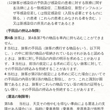
（12
）
旅客が感染症の予防及び感染症の患者に対する医療に関す
）
る法律による一類感染症、二類感染症、新型インフルエン
ザ等感染症若しくは指定感染症（入院を必要とするものに
限る。）の患者（これらの患者とみなされる者を含む。）
又は新感染症の所見のある者であるとき
（手回品の持込み制限）
第4条
旅客は、第4条第7号の物品を車内に持ち込むことができま
せん。
2
当社は、旅客の手回品（旅客の携行する物品をいう。以下同
じ。）の中に前項の物品が収納されているおそれがあると認める
ときは、旅客に対し手回品の内容の明示を求めることがありま
す。
3
当社は、前項の規定による求めに応じない旅客に対して、
その手回品の持込みを拒絶することがあります。
4
当社は、旅客が第2項の規定による求めに応じた場合においてそ
の手回品の内容が第1項の物品と類似し、かつ、これと識別が困
難であるときは、旅客がこれらの物品でない旨の相当の証明をし
ない限り、その手回品の持込みを拒絶することがあります。
（運送の制限等）
第5条
当社は、天災その他やむを得ない事由による運送上の支
障がある場合には、臨時に乗車券類（乗車券、座席券及び有料手