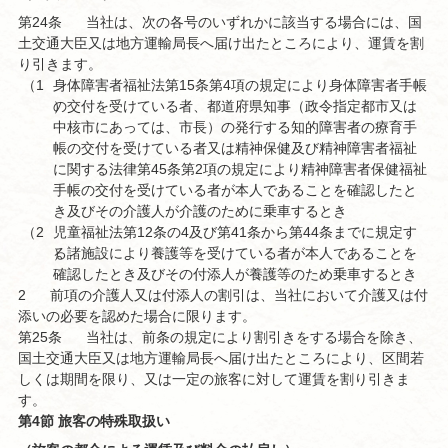
第24条
当社は、次の各号のいずれかに該当する場合には、国
土交通大臣又は地方運輸局長へ届け出たところにより、運賃を割
り引きます。
（1
身体障害者福祉法第15条第4項の規定により身体障害者手帳
）
の交付を受けている者、都道府県知事（政令指定都市又は
中核市にあっては、市長）の発行する知的障害者の療育手
帳の交付を受けている者又は精神保健及び精神障害者福祉
に関する法律第45条第2項の規定により精神障害者保健福祉
手帳の交付を受けている者が本人であることを確認したと
き及びその介護人が介護のために乗車するとき
（2
児童福祉法第12条の4及び第41条から第44条までに規定す
）
る諸施設により養護等を受けている者が本人であることを
確認したとき及びその付添人が養護等のため乗車するとき
2
前項の介護人又は付添人の割引は、当社において介護又は付
添いの必要を認めた場合に限ります。
第25条
当社は、前条の規定により割引きをする場合を除き、
国土交通大臣又は地方運輸局長へ届け出たところにより、区間若
しくは期間を限り、又は一定の旅客に対して運賃を割り引きま
す。
第4節 旅客の特殊取扱い