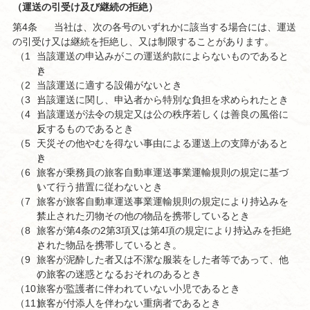
（運送の引受け及び継続の拒絶）
第4条
当社は、次の各号のいずれかに該当する場合には、運送
の引受け又は継続を拒絶し、又は制限することがあります。
（1
当該運送の申込みがこの運送約款によらないものであると
）
き
（2
当該運送に適する設備がないとき
（3
）
当該運送に関し、申込者から特別な負担を求められたとき
（4
）
当該運送が法令の規定又は公の秩序若しくは善良の風俗に
）
反するものであるとき
（5
天災その他やむを得ない事由による運送上の支障があると
）
き
（6
旅客が乗務員の旅客自動車運送事業運輸規則の規定に基づ
）
いて行う措置に従わないとき
（7
旅客が旅客自動車運送事業運輸規則の規定により持込みを
）
禁止された刃物その他の物品を携帯しているとき
（8
旅客が第4条の2第3項又は第4項の規定により持込みを拒絶
）
された物品を携帯しているとき。
（9
旅客が泥酔した者又は不潔な服装をした者等であって、他
）
の旅客の迷惑となるおそれのあるとき
（10
旅客が監護者に伴われていない小児であるとき
（11
）
旅客が付添人を伴わない重病者であるとき