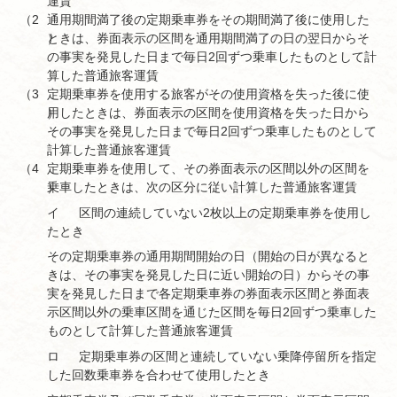
運賃
（2
通用期間満了後の定期乗車券をその期間満了後に使用した
）
ときは、券面表示の区間を通用期間満了の日の翌日からそ
の事実を発見した日まで毎日2回ずつ乗車したものとして計
算した普通旅客運賃
（3
定期乗車券を使用する旅客がその使用資格を失った後に使
）
用したときは、券面表示の区間を使用資格を失った日から
その事実を発見した日まで毎日2回ずつ乗車したものとして
計算した普通旅客運賃
（4
定期乗車券を使用して、その券面表示の区間以外の区間を
）
乗車したときは、次の区分に従い計算した普通旅客運賃
イ
区間の連続していない2枚以上の定期乗車券を使用し
たとき
その定期乗車券の通用期間開始の日（開始の日が異なると
きは、その事実を発見した日に近い開始の日）からその事
実を発見した日まで各定期乗車券の券面表示区間と券面表
示区間以外の乗車区間を通じた区間を毎日2回ずつ乗車した
ものとして計算した普通旅客運賃
ロ
定期乗車券の区間と連続していない乗降停留所を指定
した回数乗車券を合わせて使用したとき