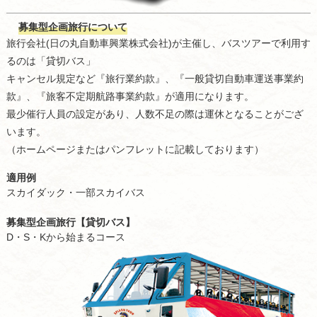
募集型企画旅行について
旅行会社(日の丸自動車興業株式会社)が主催し、バスツアーで利用す
るのは「貸切バス」
キャンセル規定など『旅行業約款』、『一般貸切自動車運送事業約
款』、『旅客不定期航路事業約款』が適用になります。
最少催行人員の設定があり、人数不足の際は運休となることがござ
います。
（ホームページまたはパンフレットに記載しております）
適用例
スカイダック・一部スカイバス
募集型企画旅行【貸切バス】
D・S・Kから始まるコース