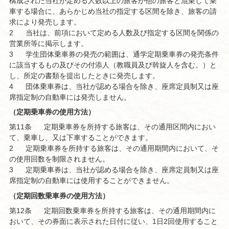
構成された当社が定める人数以上の旅客が他の旅客と混乗して乗
車する場合に、あらかじめ当社の指定する区間を除き、旅客の請
求により発売します。
2
当社は、前項において定める人数及び指定する区間を関係の
営業所等に掲示します。
3
学生団体乗車券の発売の範囲は、通学定期乗車券の発売条件
に該当するもの及びその付添人（教職員及び斡旋人を含む。）と
し、所定の書類を提出したときに発売します。
4
団体乗車券は、当社が認める場合を除き、座席定員制又は座
席指定制の自動車には発売しません。
（定期乗車券の使用方法）
第11条
定期乗車券を所持する旅客は、その通用区間内におい
て、乗車し、又は下車することができます。
2
定期乗車券を所持する旅客は、その通用期間内において、そ
の使用回数を制限されません。
3
定期乗車券は、当社が認める場合を除き、座席定員制又は座
席指定制の自動車には使用することができません。
（定期回数乗車券の使用方法）
第12条
定期回数乗車券を所持する旅客は、その通用期間内に
おいて、その券面に表示された日付に従い、1日2回使用すること