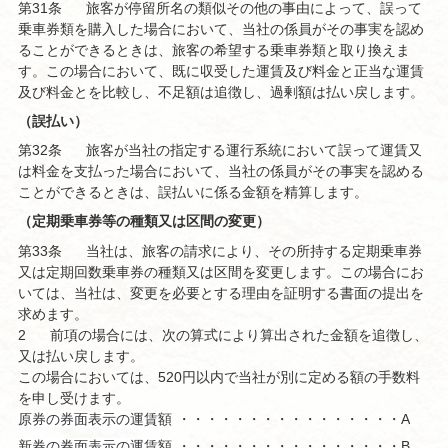
第31条
旅客が停留所名の類似その他の事由によって、誤って
乗車券類を購入した場合において、当社の係員がその事実を認め
ることができるときは、旅客の希望する乗車券類と取り換えま
す。この場合において、既に収受した運賃及び料金と正当な運賃
及び料金とを比較し、不足額は追徴し、過剰額は払い戻します。
（誤払い）
第32条
旅客が当社の指定する運行系統において誤って運賃又
は料金を支払った場合において、当社の係員がその事実を認める
ことができるときは、誤払いに係る金額を精算します。
（定期乗車券等の種類又は区間の変更）
第33条
当社は、旅客の請求により、その所持する定期乗車券
又は定期回数乗車券の種類又は区間を変更します。この場合にお
いては、当社は、変更を必要とする理由を証明する書面の提出を
求めます。
2
前項の場合には、次の算式により算出された金額を追徴し、
又は払い戻します。
この場合においては、520円以内で当社が別に定める額の手数料
を申し受けます。
原券の券面表示の運賃額
・・・・・・・・・・・・・・・・・・・・A
新券の券面表示の運賃額
・・・・・・・・・・・・・・・・・・・・B