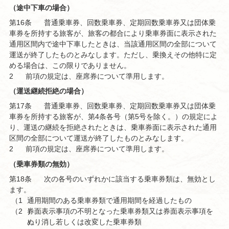
（途中下車の場合）
第16条
普通乗車券、回数乗車券、定期回数乗車券又は団体乗
車券を所持する旅客が、旅客の都合により乗車券面に表示された
通用区間内で途中下車したときは、当該通用区間の全部について
運送が終了したものとみなします。ただし、乗換えその他特に定
める場合は、この限りでありません。
2
前項の規定は、座席券について準用します。
（運送継続拒絶の場合）
第17条
普通乗車券、回数乗車券、定期回数乗車券又は団体乗
車券を所持する旅客が、第4条各号（第5号を除く。）の規定によ
り、運送の継続を拒絶されたときは、乗車券面に表示された通用
区間の全部について運送が終了したものとみなします。
2
前項の規定は、座席券について準用します。
（乗車券類の無効）
第18条
次の各号のいずれかに該当する乗車券類は、無効とし
ます。
（1
通用期間のある乗車券類で通用期間を経過したもの
（2
）
券面表示事項の不明となった乗車券類又は券面表示事項を
）
ぬり消し若しくは改変した乗車券類