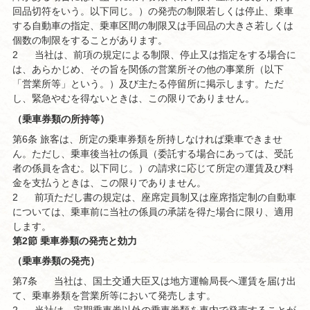
回品切符をいう。以下同じ。）の発売の制限若しくは停止、乗車
する自動車の指定、乗車区間の制限又は手回品の大きさ若しくは
個数の制限をすることがあります。
2
当社は、前項の規定による制限、停止又は指定をする場合に
は、あらかじめ、その旨を関係の営業所その他の事業所（以下
「営業所等」という。）及び主たる停留所に掲示します。ただ
し、緊急やむを得ないときは、この限りでありません。
（乗車券類の所持等）
第6条 旅客は、所定の乗車券類を所持しなければ乗車できませ
ん。ただし、乗車後当社の係員（委託する場合にあっては、受託
者の係員を含む。以下同じ。）の請求に応じて所定の運賃及び料
金を支払うときは、この限りでありません。
2
前項ただし書の規定は、座席定員制又は座席指定制の自動車
については、乗車前に当社の係員の承諾を得た場合に限り、適用
します。
第2節 乗車券類の発売と効力
（乗車券類の発売）
第7条
当社は、国土交通大臣又は地方運輸局長へ運賃を届け出
て、乗車券類を営業所等において発売します。