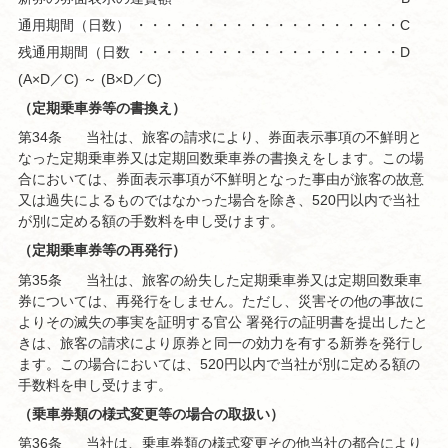
通用期間（日数）
・・・・・・・・・・・・・・・・・・・・C
残通用期間（日数
・・・・・・・・・・・・・・・・・・・・D
(A×D／C) ～ (B×D／C)
（定期乗車券等の書換え）
第34条
当社は、旅客の請求により、券面表示事項の不鮮明と
なった定期乗車券又は定期回数乗車券の書換えをします。この場
合においては、券面表示事項が不鮮明となった事由が旅客の故意
又は過失によるものではなかった場合を除き、520円以内で当社
が別に定める額の手数料を申し受けます。
（定期乗車券等の再発行）
第35条
当社は、旅客の紛失した定期乗車券又は定期回数乗車
券については、再発行をしません。ただし、災害その他の事故に
よりその滅失の事実を証明する官公 署発行の証明書を提出したと
きは、旅客の請求により原券と同一の効力を有する新券を発行し
ます。この場合においては、520円以内で当社が別に定める額の
手数料を申し受けます。
（乗車券類の様式変更等の場合の取扱い）
第36条
当社は、乗車券類の様式変更その他当社の都合により