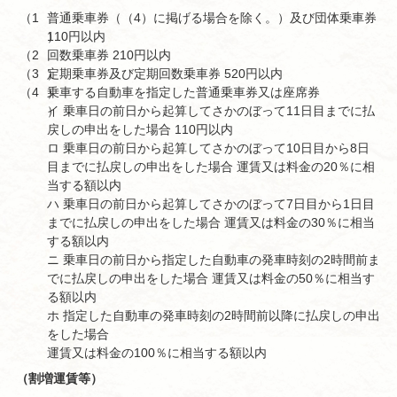
（1
普通乗車券（（4）に掲げる場合を除く。）及び団体乗車券
）
110円以内
（2
回数乗車券 210円以内
（3
）
定期乗車券及び定期回数乗車券 520円以内
（4
）
乗車する自動車を指定した普通乗車券又は座席券
）
イ 乗車日の前日から起算してさかのぼって11日目までに払
戻しの申出をした場合 110円以内
ロ 乗車日の前日から起算してさかのぼって10日目から8日
目までに払戻しの申出をした場合 運賃又は料金の20％に相
当する額以内
ハ 乗車日の前日から起算してさかのぼって7日目から1日目
までに払戻しの申出をした場合 運賃又は料金の30％に相当
する額以内
ニ 乗車日の前日から指定した自動車の発車時刻の2時間前ま
でに払戻しの申出をした場合 運賃又は料金の50％に相当す
る額以内
ホ 指定した自動車の発車時刻の2時間前以降に払戻しの申出
をした場合
運賃又は料金の100％に相当する額以内
（割増運賃等）